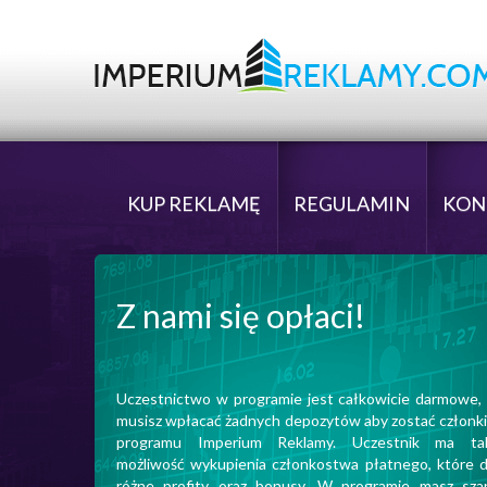
KUP REKLAMĘ
REGULAMIN
KON
Z nami się opłaci!
Uczestnictwo w programie jest całkowicie darmowe, 
musisz wpłacać żadnych depozytów aby zostać członk
programu Imperium Reklamy. Uczestnik ma ta
możliwość wykupienia członkostwa płatnego, które d
różne profity oraz bonusy. W programie masz sza