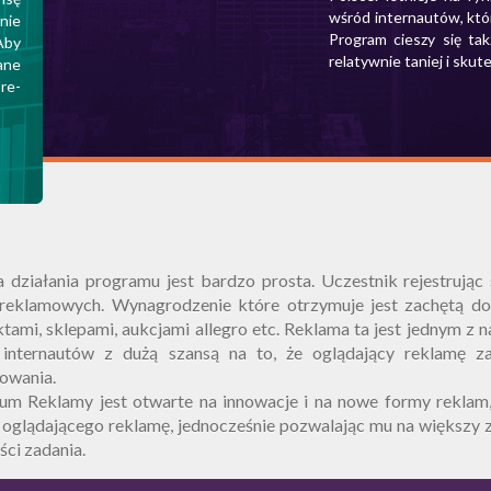
wśród internautów, któr
nie
Program cieszy się ta
Aby
relatywnie taniej i skut
ane
re-
 działania programu jest bardzo prosta. Uczestnik rejestrując
 reklamowych. Wynagrodzenie które otrzymuje jest zachętą d
tami, sklepami, aukcjami allegro etc. Reklama ta jest jednym z
 internautów z dużą szansą na to, że oglądający reklamę z
owania.
um Reklamy jest otwarte na innowacje i na nowe formy rekla
 oglądającego reklamę, jednocześnie pozwalając mu na większy 
ści zadania.