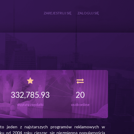
332,785.93
20
wypłaty i wydatki
osób online
 to jeden z najstarszych programów reklamowych w
nku od 2004 roku ciesząc się niezmienną popularnością