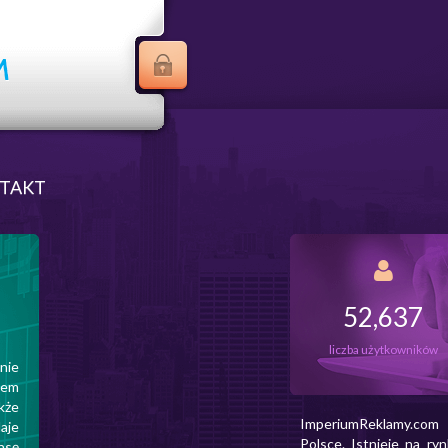
TAKT
52,637
liczba użytkowników
nie
iem
kże
ImperiumReklamy.com
aje
Polsce. Istnieje na ry
nsę