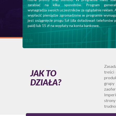
zarabiać na kilka sposobów. Program general
wynagradza swoich uczestników za oglądalnie reklam. 
wypłacić pieniądze zgromadzone w programie wymag
jest osiągnięcie progu 5zł (dla doładowań telefonów p
paid) lub 15 zł na wypłaty na konta bankowe.
Zasada
JAK TO
treści
produk
DZIAŁA?
grupy
zaofer
Imperi
strony
trudno