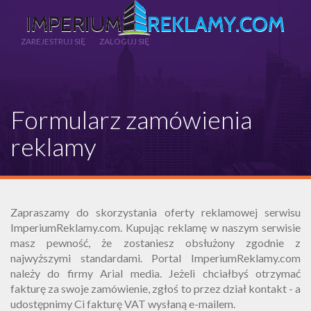
Formularz zamówienia
reklamy
Zapraszamy do skorzystania oferty reklamowej serwisu
ImperiumReklamy.com. Kupując reklamę w naszym serwisie
masz pewność, że zostaniesz obsłużony zgodnie z
najwyższymi standardami. Portal ImperiumReklamy.com
należy do firmy Arial media. Jeżeli chciałbyś otrzymać
fakturę za swoje zamówienie, zgłoś to przez dział kontakt - a
udostępnimy Ci fakturę VAT wysłaną e-mailem.