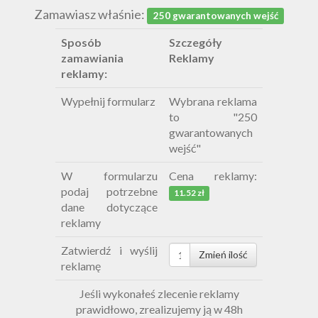
Zamawiasz właśnie:
250 gwarantowanych wejść
Sposób
Szczegóły
zamawiania
Reklamy
reklamy:
Wypełnij formularz
Wybrana reklama
to "250
gwarantowanych
wejść"
W formularzu
Cena reklamy:
podaj potrzebne
11.52 zł
dane dotyczące
reklamy
Zatwierdź i wyślij
reklamę
Jeśli wykonałeś zlecenie reklamy
prawidłowo, zrealizujemy ją w 48h